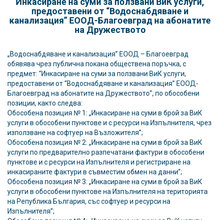
Инкасиране на суми за ползвани ВиК услуги,
предоставени от “Водоснабдяване и
канализация” ЕООД-Благоевград на абонатите
на Дружеството
„Водоснабдяване и канализация” ЕООД – Благоевград
обявява чрез публична покана обществена поръчка, с
предмет: “Инкасиране на суми за ползвани ВиК услуги,
предоставени от “Водоснабдяване и канализация” ЕООД-
Благоевград на абонатите на Дружеството”, по обособени
позиции, както следва:
Обособена позиция № 1: „Инкасиране на суми в брой за ВиК
услуги в обособени пунктове и с ресурси на Изпълнителя, чрез
използване на софтуер на Възложителя”;
Обособена позиция № 2: „Инкасиране на суми в брой за ВиК
услуги по предварително разпечатани фактури в обособени
пунктове и с ресурси на Изпълнителя и регистриране на
инкасираните фактури в съвместим обмен на данни”;
Обособена позиция № 3: „Инкасиране на суми в брой за ВиК
услуги в обособени пунктове на Изпълнителя на територията
на Република България, със софтуер и ресурси на
Изпълнителя”;