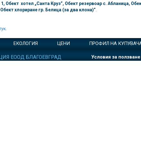
, Обект хотел „Санта Круз”, Обект резервоар с. Абланица, Обек
 Обект хлориране гр. Белица (за два клона)”
.
тук
.
ЕКОЛОГИЯ
ЦЕНИ
ПРОФИЛ НА КУПУВАЧ
ЦИЯ ЕООД БЛАГОЕВГРАД
Условия за ползване